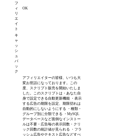
フ
ィ
OK
リ
エ
イ
ト
キ
ャ
ッ
シ
ュ
バ
ッ
ク
アフィリエイターの皆様、いつも大
変お世話になっております。この
度、スクリプト販売を開始いたしま
した。このスクリプトは・あなた自
身で設定できる自動更新機能 ・表示
する広告の期限を設定、期限切れは
自動的にしないようにする ・種類・
グループ別に分類できる ・MySQL
データベースなど面倒なインストー
ルは不要・広告毎の表示回数・クリ
ック回数の統計値が見られる ・フラ
ッシュ広告やテキスト広告などすべ