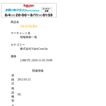
商品名
Ads In Da Box
マーチャント名
情報商材一覧
カテゴリー
株式会社ValueCreat.Inc
価格
2,980 円 | 2016-11-03 19:09
関連情報
登
録
2012-03-21
日
商
品
DL
種
別
カ