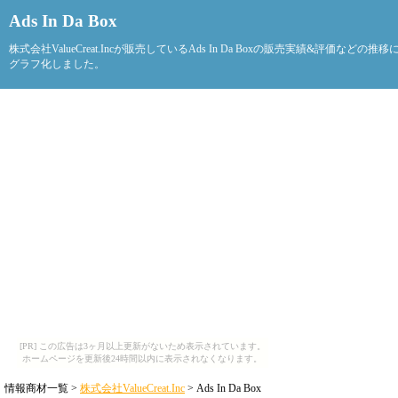
Ads In Da Box
株式会社ValueCreat.Incが販売しているAds In Da Boxの販売実績&評価などの推
グラフ化しました。
[PR] この広告は3ヶ月以上更新がないため表示されています。
ホームページを更新後24時間以内に表示されなくなります。
情報商材一覧 >
株式会社ValueCreat.Inc
> Ads In Da Box