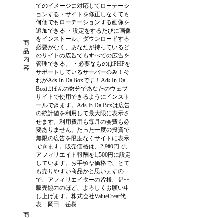
てのイメージに対応してローテーシ
ョンする・サイトを修正しなくても
何個でもローテーションする画像を
追加できる ・設定をするたびに画像
をインストール、ダウンロードする
商
必要がなく、あなたが持っているど
品
のサイトの広告でもすべての広告を
内
管理できる。 ・必要なものはPHPを
容
サポートしているサーバーのみ！そ
れがAds In Da Boxです！Ads In Da
Boxはほんの数分であなたのウェブ
サイトで使用できるようにインスト
ールできます。Ads In Da Boxは広告
の統計値を利用して最大限に表示さ
せます。利用費用も毎月の会費も必
要ありません。たった一度の投資で
無限の広告を限度なくサイトに表示
できます。販売価格は、2,980円で、
アフィリエイト報酬を1,500円に設定
しています。お手頃な価格で、とて
も売りやすい商品かと思いますの
で、アフィリエイターの皆様、是非
販売協力のほど、よろしくお願い申
し上げます。株式会社ValueCreat代
表 岡田 岳樹
商