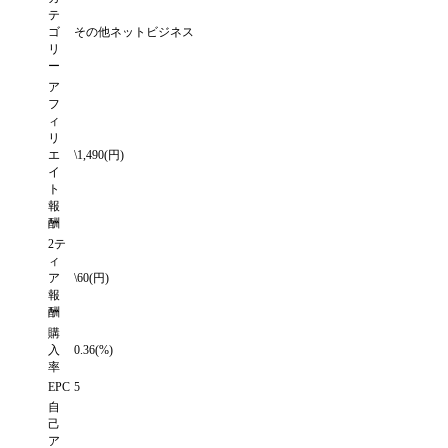
テ
ゴ
その他ネットビジネス
リ
ー
ア
フ
ィ
リ
エ
\1,490(円)
イ
ト
報
酬
2テ
ィ
ア
\60(円)
報
酬
購
入
0.36(%)
率
EPC
5
自
己
ア